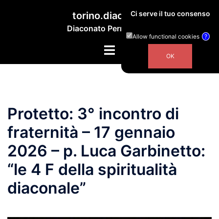
Vai
Ci serve il tuo consenso
torino.diaconi.it
al
Diaconato Permanente
contenuto
Allow functional cookies
?
Mostra/Nascondi
menu
Protetto: 3° incontro di
fraternità – 17 gennaio
2026 – p. Luca Garbinetto:
“le 4 F della spiritualità
diaconale”