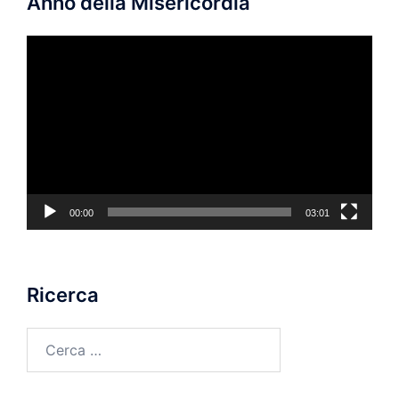
Anno della Misericordia
Video
Player
00:00
03:01
Ricerca
Ricerca
per: