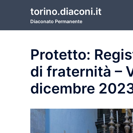
Vai
torino.diaconi.it
al
contenuto
Diaconato Permanente
Protetto: Regi
di fraternità – 
dicembre 202